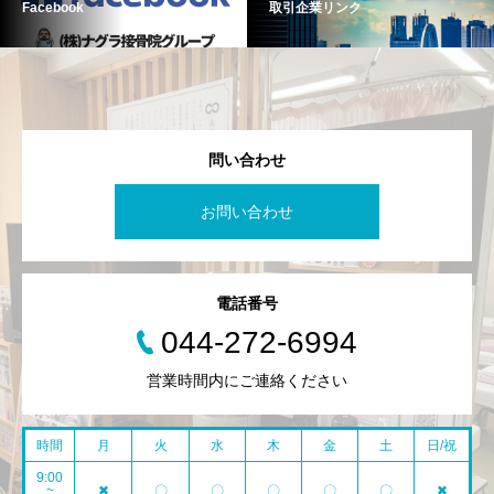
Facebook
取引企業リンク
問い合わせ
お問い合わせ
電話番号
044-272-6994
営業時間内にご連絡ください
時間
月
火
水
木
金
土
日/祝
9:00
~
✖
〇
〇
〇
〇
〇
✖